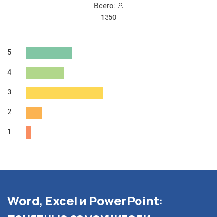
Всего:
1350
5
4
3
2
1
Word, Excel и PowerPoint: