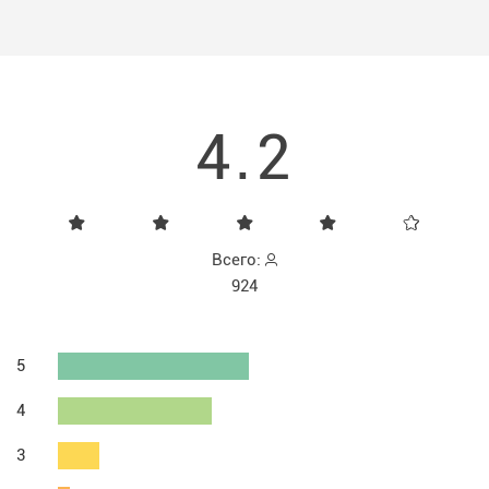
4.2
Всего:
924
5
4
3