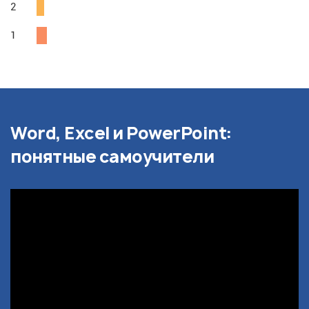
2
1
Word, Excel и PowerPoint:
понятные самоучители