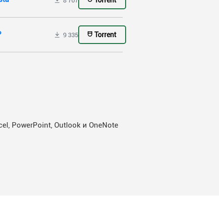
Torrent
8 707
P
Torrent
9 335
, PowerPoint, Outlook и OneNote