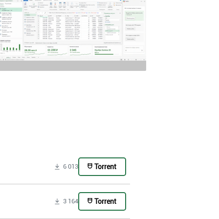
Torrent
6 013
Torrent
3 164