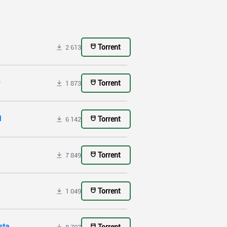
Torrent
2 613
Torrent
1 873
1
Torrent
6 142
Torrent
7 849
Torrent
1 049
sta