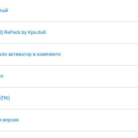
утый
32) RePack by KpoJIuK
SAuto активатор в комплекте
en
 (ПК)
ая версия