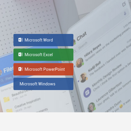
Microsoft Word
Microsoft Excel
Microsoft PowerPoint
Microsoft Windows