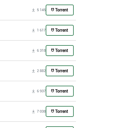
Torrent
5 145
Torrent
1 617
Torrent
6 318
Torrent
2 882
Torrent
6 937
Torrent
7 038