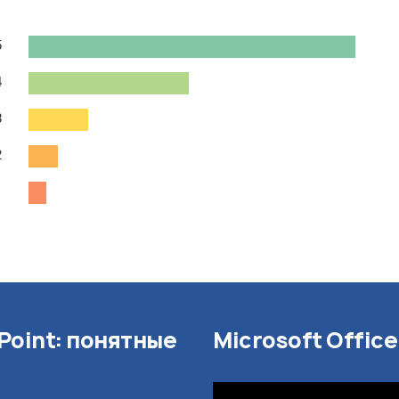
5
4
3
2
1
Point: понятные
Microsoft Offic