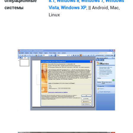
операционные
8.1
,
Windows 8
,
Windows 7
,
Windows
системы
Vista
,
Windows XP
, || Android, Mac,
Linux