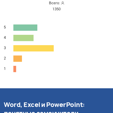
Всего:
1350
5
4
3
2
1
Word, Excel и PowerPoint: