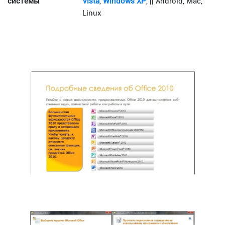
системы
Vista
,
Windows XP
, || Android, Mac,
Linux