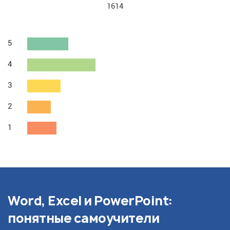
1614
5
4
3
2
1
Word, Excel и PowerPoint:
понятные самоучители