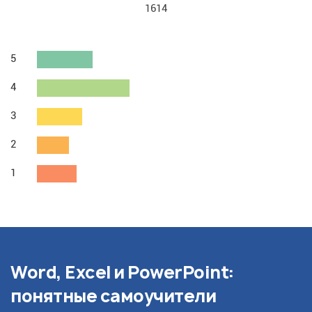
1614
5
4
3
2
1
Word, Excel и PowerPoint:
понятные самоучители