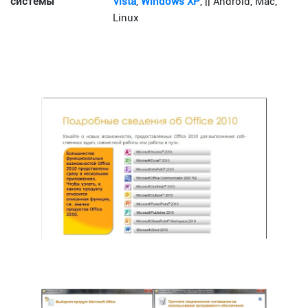
системы
Vista
,
Windows XP
, || Android, Mac,
Linux