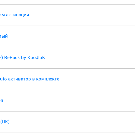
чом активации
утый
32) RePack by KpoJIuK
SAuto активатор в комплекте
en
 (ПК)