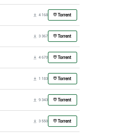
Torrent
4 168
Torrent
3 367
Torrent
4 670
Torrent
1 183
Torrent
9 343
Torrent
3 550