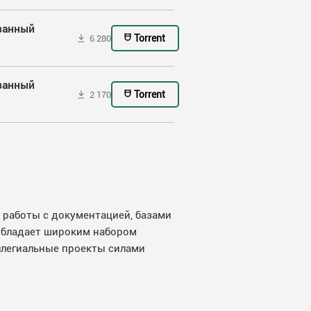
ованный
Torrent
6 280
ованный
Torrent
2 170
я работы с документацией, базами
обладает широким набором
ллегиальные проекты силами