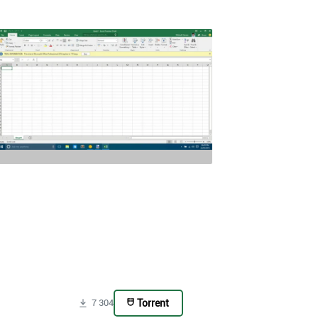
Torrent
7 304