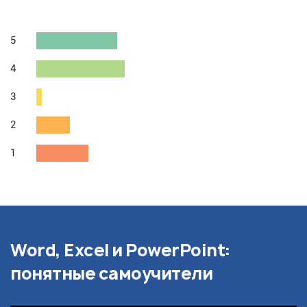
5
4
3
2
1
Word, Excel и PowerPoint:
понятные самоучители