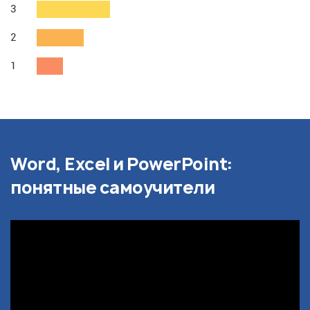
3
2
1
Word, Excel и PowerPoint:
понятные самоучители