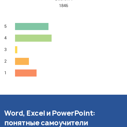
1846
5
4
3
2
1
Word, Excel и PowerPoint:
понятные самоучители