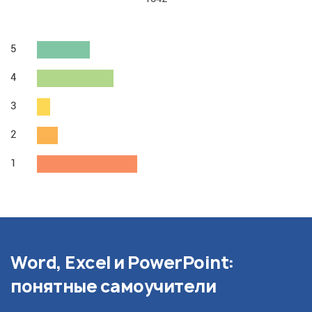
5
4
3
2
1
Word, Excel и PowerPoint:
понятные самоучители