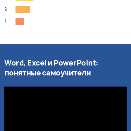
2
1
Word, Excel и PowerPoint:
понятные самоучители