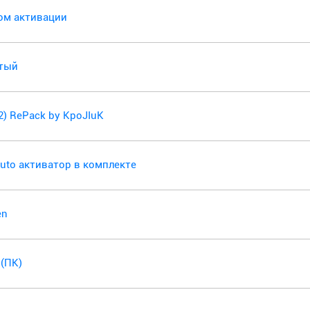
чом активации
утый
32) RePack by KpoJIuK
SAuto активатор в комплекте
en
 (ПК)