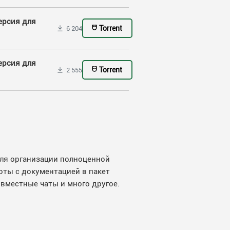
версия для
Torrent
6 204
версия для
Torrent
2 555
для организации полноценной
оты с документацией в пакет
вместные чаты и много другое.