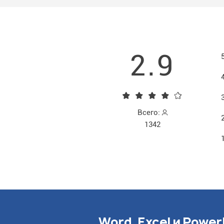
2.9
Всего:
1342
Word, Excel и Power