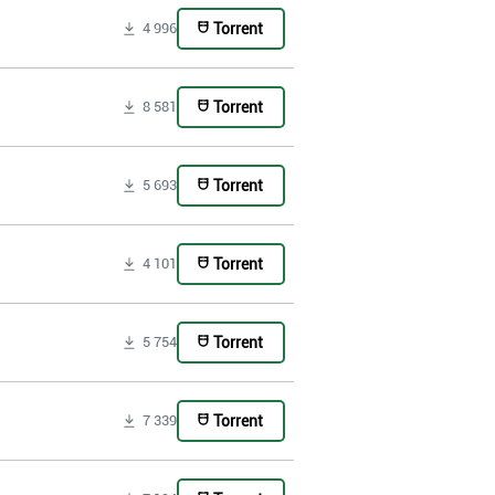
Torrent
4 996
Torrent
8 581
Torrent
5 693
Torrent
4 101
Torrent
5 754
Torrent
7 339