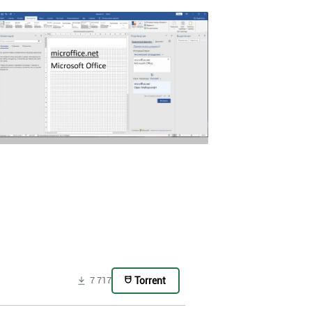
Torrent
7 717