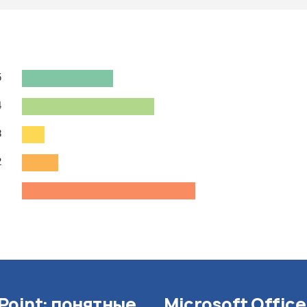
5
4
3
2
1
Point: понятные
Microsoft Offic