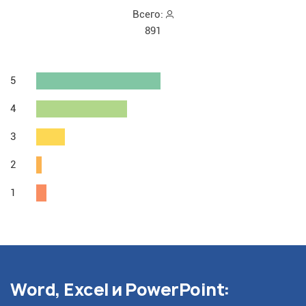
Всего:
891
5
4
3
2
1
Word, Excel и PowerPoint: