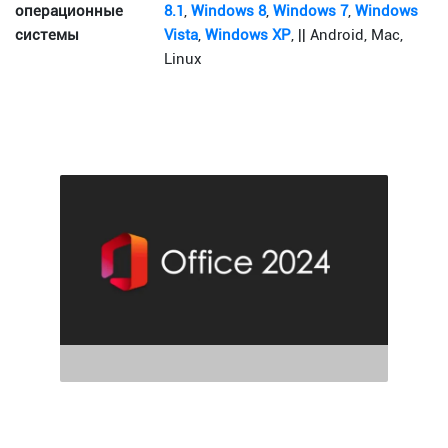
операционные
8.1
,
Windows 8
,
Windows 7
,
Windows
системы
Vista
,
Windows XP
, || Android, Mac,
Linux