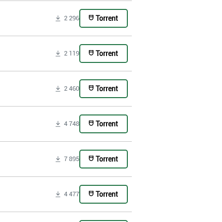
Torrent
2 296
Torrent
2 119
Torrent
2 460
Torrent
4 748
Torrent
7 895
Torrent
4 477