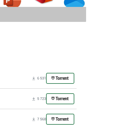
Torrent
6 531
Torrent
5 723
Torrent
7 568