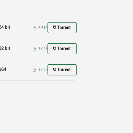
4 bit
Torrent
6 519
2 bit
Torrent
7 025
x64
Torrent
1 020