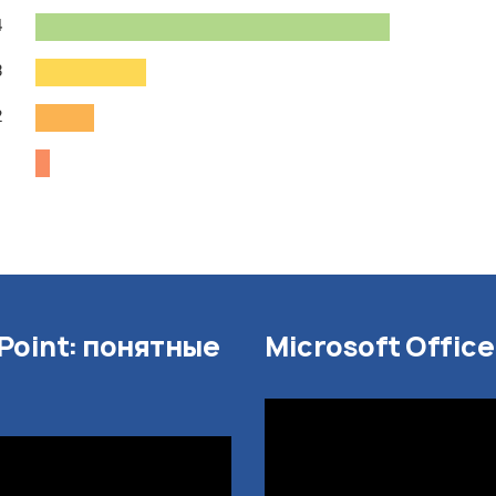
4
3
2
1
Point: понятные
Microsoft Offic