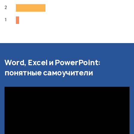
2
1
Word, Excel и PowerPoint:
понятные самоучители