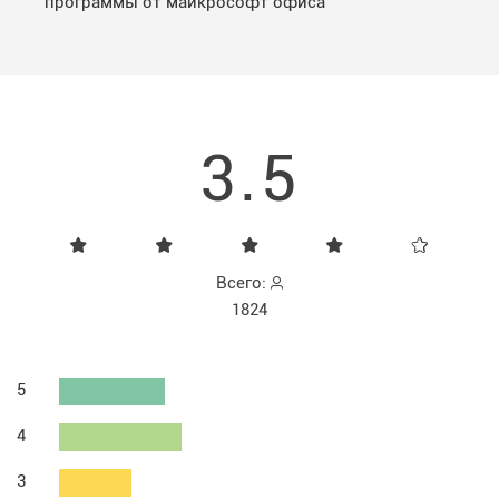
программы от майкрософт офиса
3.5
Всего:
1824
5
4
3