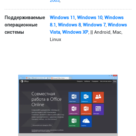
2003
,
Поддерживаемые
Windows 11
,
Windows 10
,
Windows
операционные
8.1
,
Windows 8
,
Windows 7
,
Windows
системы
Vista
,
Windows XP
, || Android, Mac,
Linux