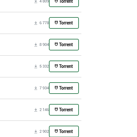
Torrent
4 809
Torrent
6 778
Torrent
8 904
Torrent
5 332
Torrent
7 934
Torrent
2 146
Torrent
2 902