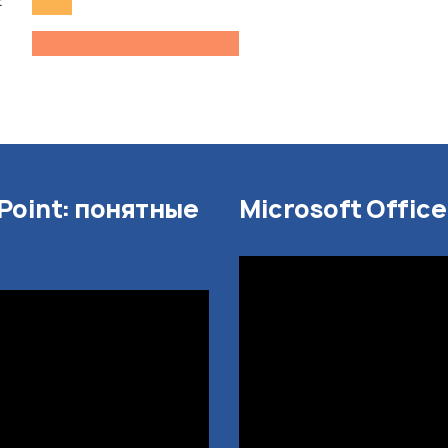
2
1
Point: понятные
Microsoft Offic