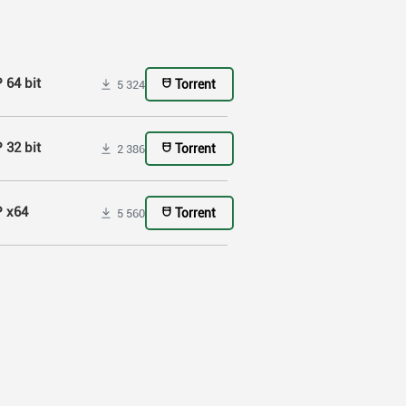
 64 bit
Torrent
5 324
 32 bit
Torrent
2 386
P x64
Torrent
5 560