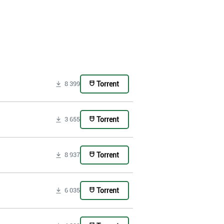
Torrent
8 399
Torrent
3 655
Torrent
8 937
Torrent
6 035