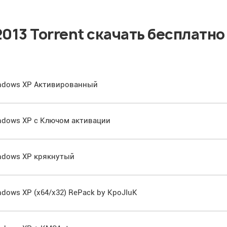
 2013 Torrent скачать бесплатно
Windows XP Активированный
Windows XP с Ключом активации
Windows XP крякнутый
indows XP (x64/x32) RePack by KpoJIuK