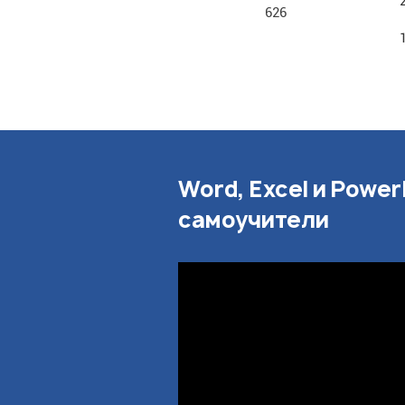
626
Word, Excel и Power
самоучители