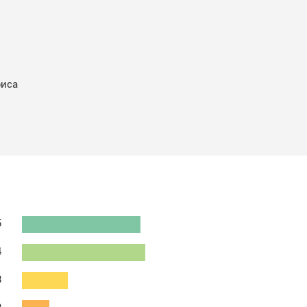
иса
5
4
3