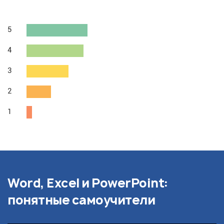
5
4
3
2
1
Word, Excel и PowerPoint:
понятные самоучители