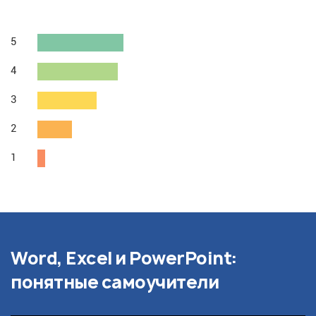
5
4
3
2
1
Word, Excel и PowerPoint:
понятные самоучители