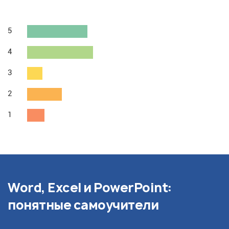
5
4
3
2
1
Word, Excel и PowerPoint:
понятные самоучители