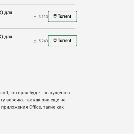
К) для
Torrent
3 110
К) для
Torrent
5 249
soft, которая будет выпущена в
у версию, так как она еще не
риложения Office, такие как