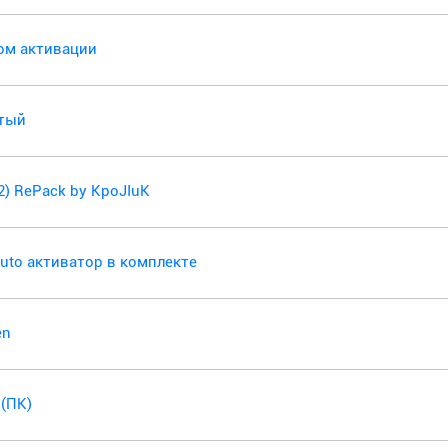
чом активации
утый
32) RePack by KpoJIuK
SAuto активатор в комплекте
en
 (ПК)