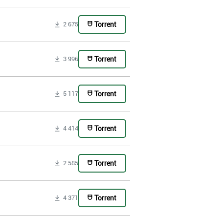
Torrent
2 675
Torrent
3 996
Torrent
5 117
Torrent
4 414
Torrent
2 585
Torrent
4 371