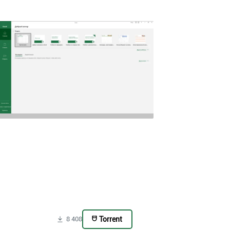
Torrent
8 408