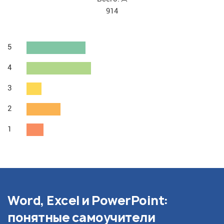
914
5
4
3
2
1
Word, Excel и PowerPoint:
понятные самоучители