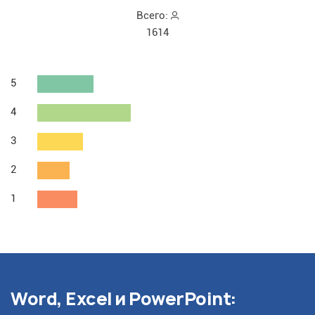
Всего:
1614
5
4
3
2
1
Word, Excel и PowerPoint: