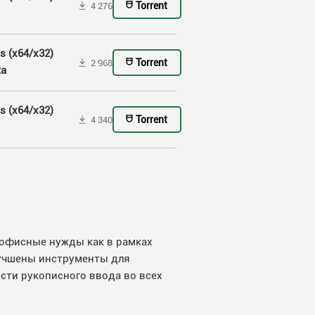
Torrent
4 276
s (x64/x32)
Torrent
2 968
ta
s (x64/x32)
Torrent
4 340
ь офисные нужды как в рамках
лучшены инструменты для
сти рукописного ввода во всех