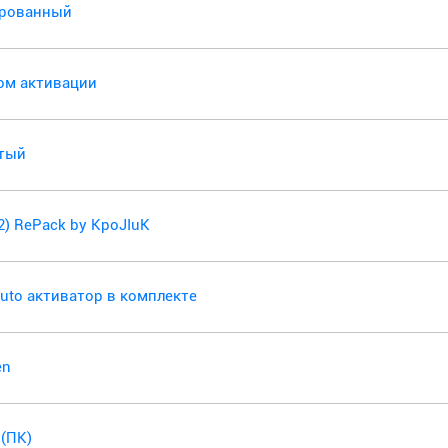
вированный
чом активации
утый
32) RePack by KpoJIuK
SAuto активатор в комплекте
en
 (ПК)