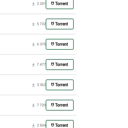
Torrent
2 281
Torrent
5 732
Torrent
6 375
Torrent
7 477
Torrent
3 362
Torrent
7 720
Torrent
2 504