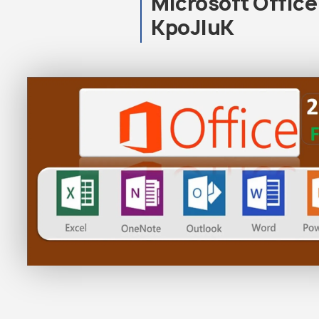
Microsoft Office
KpoJIuK