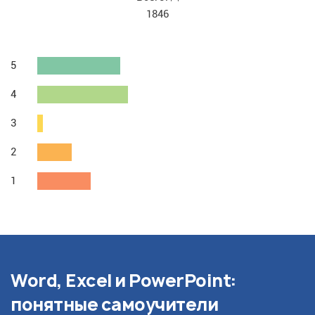
1846
5
4
3
2
1
Word, Excel и PowerPoint:
понятные самоучители