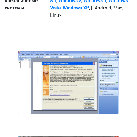
операционные
8.1
,
Windows 8
,
Windows 7
,
Windows
системы
Vista
,
Windows XP
, || Android, Mac,
Linux