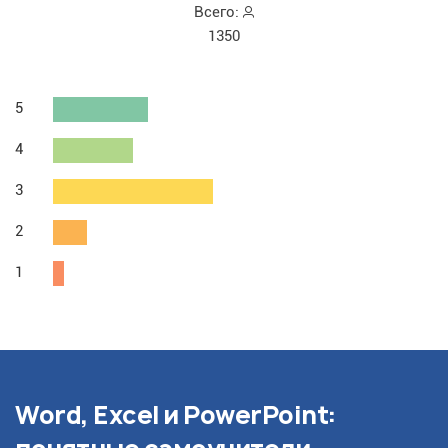
Всего:
1350
5
4
3
2
1
Word, Excel и PowerPoint: