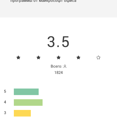
программы от майкрософт офиса
3.5
Всего:
1824
5
4
3