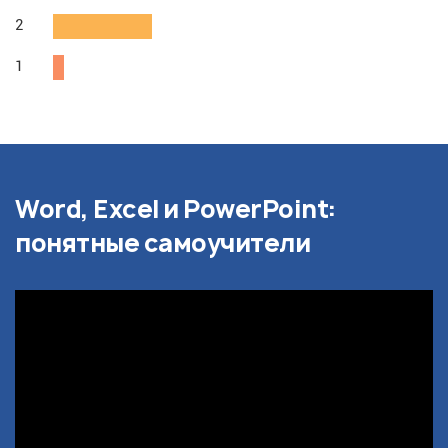
2
1
Word, Excel и PowerPoint:
понятные самоучители