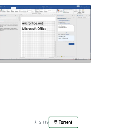
Torrent
2 119