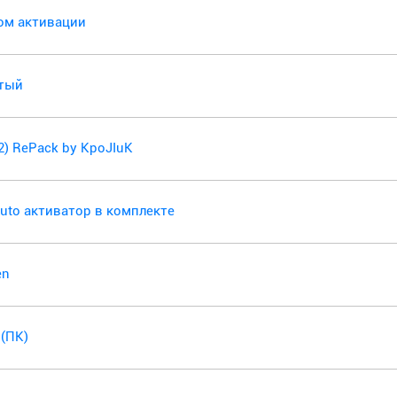
чом активации
утый
32) RePack by KpoJIuK
SAuto активатор в комплекте
en
 (ПК)