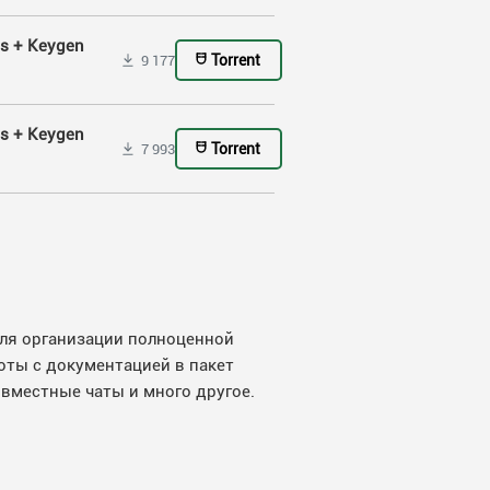
ss + Keygen
Torrent
9 177
ss + Keygen
Torrent
7 993
для организации полноценной
оты с документацией в пакет
вместные чаты и много другое.