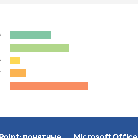
5
4
3
2
1
Point: понятные
Microsoft Offic