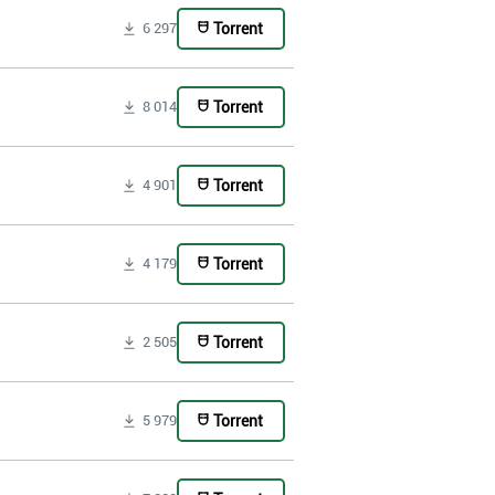
Torrent
6 297
Torrent
8 014
Torrent
4 901
Torrent
4 179
Torrent
2 505
Torrent
5 979