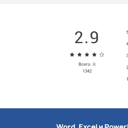
2.9
Всего:
1342
Word, Excel и Power