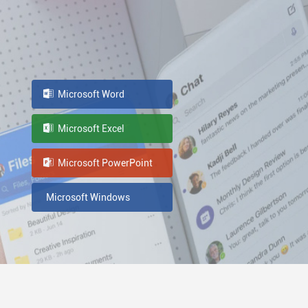
Microsoft Word
Microsoft Excel
Microsoft PowerPoint
Microsoft Windows