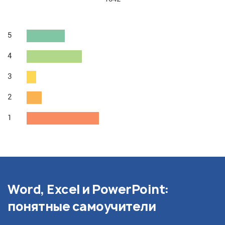
5
4
3
2
1
Word, Excel и PowerPoint:
понятные самоучители