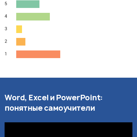
5
4
3
2
1
Word, Excel и PowerPoint:
понятные самоучители