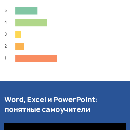
5
4
3
2
1
Word, Excel и PowerPoint:
понятные самоучители