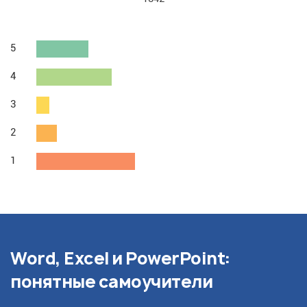
5
4
3
2
1
Word, Excel и PowerPoint:
понятные самоучители